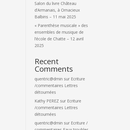
Salon du livre Château
d’Armanais, à Ornacieux
Balbins – 11 mai 2025
« Parenthèse musicale » des
ensembles de musique de
l’école de Chatte – 12 avril
2025
Recent
Comments
quentric@dmin
sur
Ecriture
/commentaires Lettres
détournées
Kathy PEREZ
sur
Ecriture
/commentaires Lettres
détournées
quentric@dmin
sur
Ecriture /
commentaires Eaux troubles